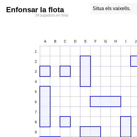
Enfonsar la flota
Situa els vaixells.
34 jugadors en línia
A
B
C
D
E
F
G
H
I
J
1
2
3
4
5
6
7
8
9