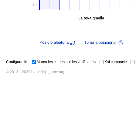
10
La teva graella
Posició aleatòria
Torna a posicionar
Configuració:
Marca les cel·les buides verificades
Xat compacte
© 2013—2020 battleship-game.org